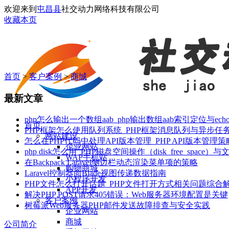
欢迎来到
屯昌县
社交动力网络科技有限公司
收藏本页
首页
>
客户案例
>
商城
最新文章
php怎么输出一个数组aab_php输出数组aab索引定位与e
首页
PHP框架怎么使用队列系统_PHP框架消息队列与异步任
网站建设
怎么在PHP代码中处理API版本管理_PHP API版本管理
企业网站
php disk怎么用_PHP磁盘空间操作（disk_free_space
WAP手机站
在Backpack Laravel侧边栏动态渲染菜单项的策略
购物商城
Laravel控制器向Blade视图传递数据指南
小程序开发
PHP文件怎么打开话题_PHP文件打开方式相关问题综合
APP开发
解决PHP POST请求405错误：Web服务器环境配置是关键
客户案例
树莓派Web服务器PHP邮件发送故障排查与安全实践
企业网站
商城
公司简介