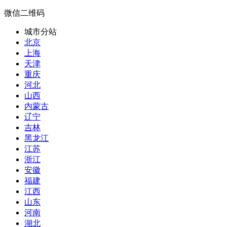
微信二维码
城市分站
北京
上海
天津
重庆
河北
山西
内蒙古
辽宁
吉林
黑龙江
江苏
浙江
安徽
福建
江西
山东
河南
湖北