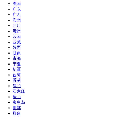
湖南
广东
广西
海南
四川
贵州
云南
西藏
陕西
甘肃
青海
宁夏
新疆
台湾
香港
澳门
石家庄
唐山
秦皇岛
邯郸
邢台