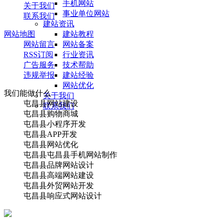
手机网站
关于我们
事业单位网站
联系我们
建站资讯
建站教程
网站地图
网站备案
网站留言
行业资讯
RSS订阅
技术帮助
广告服务
建站经验
违规举报
网站优化
我们能做什么
关于我们
屯昌县网站建设
联系我们
屯昌县购物商城
屯昌县小程序开发
屯昌县APP开发
屯昌县网站优化
屯昌县屯昌县手机网站制作
屯昌县品牌网站设计
屯昌县高端网站建设
屯昌县外贸网站开发
屯昌县响应式网站设计